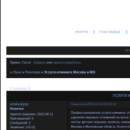
ФОРУМ
УЧАСТНИКИ
Ак
Привет, Гость!
Войдите
или
зарегистрируйтесь
.
»
Луна
»
Реклама
»
Услуги клининга Москва и МО
Страница:
1
УСЛУГИ 
xzokvaiypz
Поделиться
2023-10-24 01:36:14
Новичок
Профессиональные услуги клининга: уб
Зарегистрирован
: 2022-08-11
удаление жировых отложений на кухне 
Приглашений:
0
чистку детских игрушек, колясок, комн
Сообщений:
2
Москва и Московская область Услуги кли
Уважение:
[+0/-0]