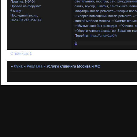
светильники, люстры, свч, холодильник
Позитив:
[+0/-0]
скотч, мусор, шкафы, сантехника, плин
Провел на форуме:
6 минут
квартиры после ремонта ✅Уборка посл
Последний визит:
✅Уборка помещений после ремонта ✅У
2023-10-24 01:37:14
мягкой мебели москва ✅Химчистка мя
✅Мытье окон без разводов ✅Клининг к
✅Услуги клининга квартир Заказ по тел
Перейти:
https://u.to/v1gKIA
0
Страница:
1
»
Луна
»
Реклама
»
Услуги клининга Москва и МО